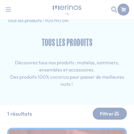
101 nuits d'essai pour tester votre matelas
Allez au contenu
Faire une
Accueil
Tous les produits
Double
Tous les produits : 90x190 cm
TOUS LES PRODUITS
Découvrez tous nos produits : matelas, sommiers,
ensembles et accessoires.
Des produits 100% cocorico pour passer de meilleures
nuits !
1
résultats
Filtrer