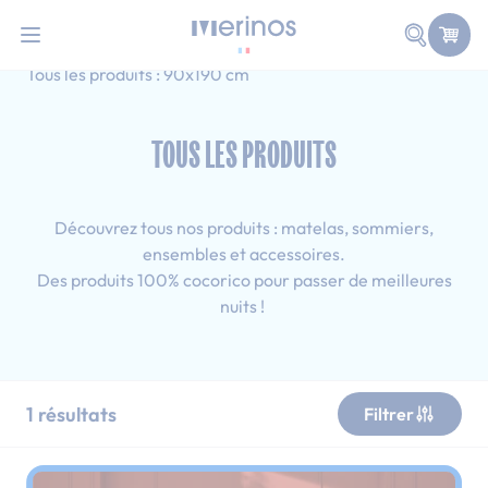
101 nuits d'essai pour tester votre matelas
Allez au contenu
Faire une
Accueil
Tous les produits
Ado
Tous les produits : 90x190 cm
TOUS LES PRODUITS
Découvrez tous nos produits : matelas, sommiers,
ensembles et accessoires.
Des produits 100% cocorico pour passer de meilleures
nuits !
1
résultats
Filtrer