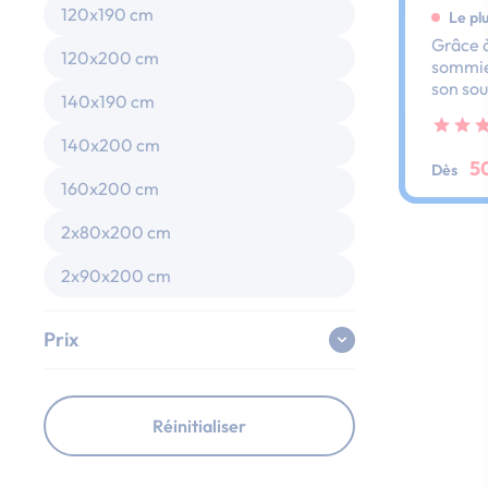
120x190 cm
Le pl
Grâce à
120x200 cm
sommier
son sou
140x190 cm
dos et 
ses lat
140x200 cm
au peti
5
Dès
160x200 cm
2x80x200 cm
2x90x200 cm
Prix
Réinitialiser