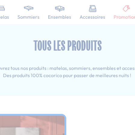
101 nuits d'essai pour tester votre matelas
elas
Sommiers
Ensembles
Accessoires
Promotio
 90x190 cm
TOUS LES PRODUITS
rez tous nos produits : matelas, sommiers, ensembles et acces
Des produits 100% cocorico pour passer de meilleures nuits !