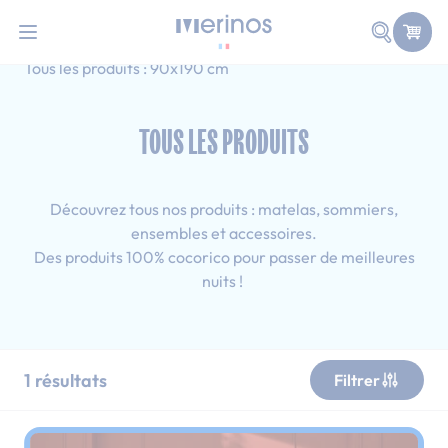
101 nuits d'essai pour tester votre matelas
Allez au contenu
Faire une
Accueil
Tous les produits
Adulte
Tous les produits : 90x190 cm
TOUS LES PRODUITS
Découvrez tous nos produits : matelas, sommiers,
ensembles et accessoires.
Des produits 100% cocorico pour passer de meilleures
nuits !
1
résultats
Filtrer