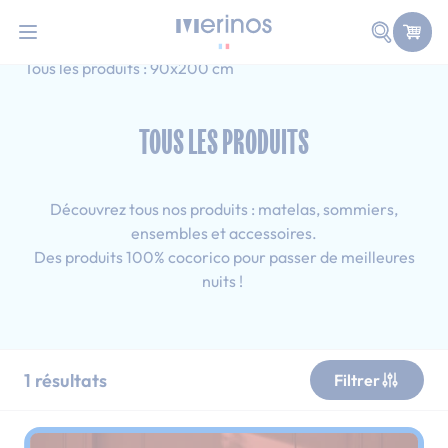
101 nuits d'essai pour tester votre matelas
Allez au contenu
Faire une
Accueil
Tous les produits
Adulte
Tous les produits : 90x200 cm
TOUS LES PRODUITS
Découvrez tous nos produits : matelas, sommiers,
ensembles et accessoires.
Des produits 100% cocorico pour passer de meilleures
nuits !
1
résultats
Filtrer