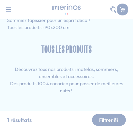
101 nuits d'essai pour tester votre matelas
Allez au contenu
Faire une
Accueil
Tous les produits
Sommier tapissier pour un esprit déco
Tous les produits : 90x200 cm
TOUS LES PRODUITS
Découvrez tous nos produits : matelas, sommiers,
ensembles et accessoires.
Des produits 100% cocorico pour passer de meilleures
nuits !
1
résultats
Filtrer