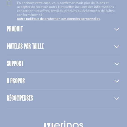
En cochant cette case, vous confirmez avoir plus de 16 ans et
acceptez de recevoir notre Newsletter incluant des informations
concernant les offres, services, produits ou évènements de Bultex
conformément à
notre politique de protection des données personnelles
.
PRODUIT
MATELAS PAR TAILLE
SUPPORT
A PROPOS
RÉCOMPENSES