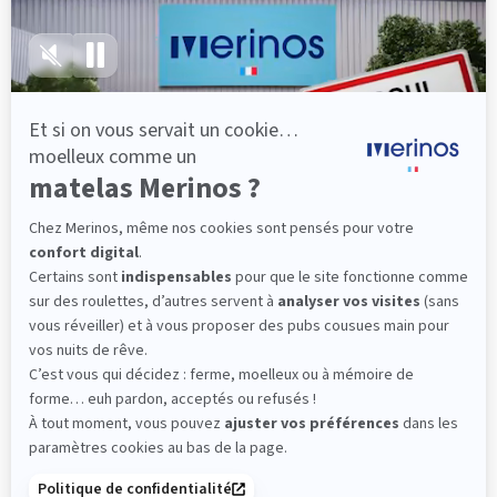
épaules, le dos et le bassin qui reposent sur ses
lattes, vous évitez les douleurs au petit matin.
(10 avis)
501,00 €
Dès
Découvrir
Livraison gratuite
Fabrication Française
101 nuits d'essai*