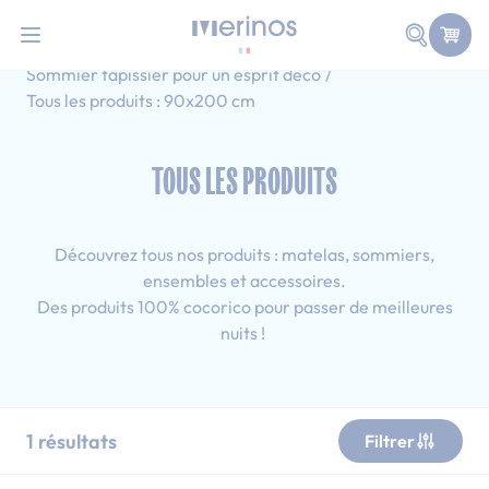
101 nuits d'essai pour tester votre matelas
Allez au contenu
Faire une
Accueil
Tous les produits
Sommier tapissier pour un esprit déco
Tous les produits : 90x200 cm
TOUS LES PRODUITS
Découvrez tous nos produits : matelas, sommiers,
ensembles et accessoires.
Des produits 100% cocorico pour passer de meilleures
nuits !
1
résultats
Filtrer