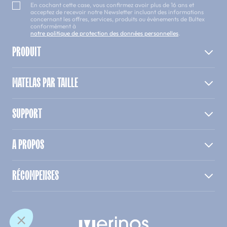
En cochant cette case, vous confirmez avoir plus de 16 ans et
acceptez de recevoir notre Newsletter incluant des informations
concernant les offres, services, produits ou évènements de Bultex
conformément à
notre politique de protection des données personnelles
.
PRODUIT
MATELAS PAR TAILLE
SUPPORT
A PROPOS
RÉCOMPENSES