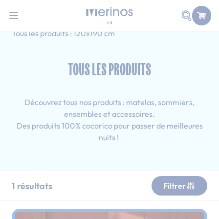
101 nuits d'essai pour tester votre matelas
Allez au contenu
Faire une
Accueil
Tous les produits
Adulte
Tous les produits : 120x190 cm
TOUS LES PRODUITS
Découvrez tous nos produits : matelas, sommiers,
ensembles et accessoires.
Des produits 100% cocorico pour passer de meilleures
nuits !
1
résultats
Filtrer