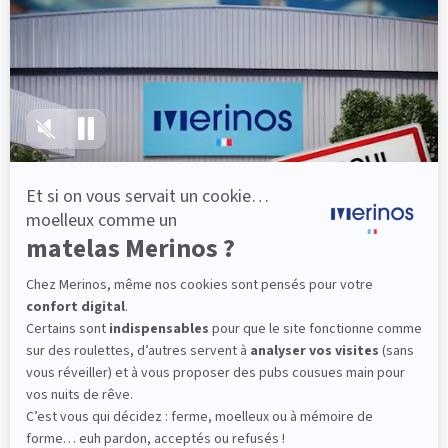
lattes, vous évitez les douleurs au petit matin.
(10 avis)
501,00 €
Dès
Découvrir
Livraison gratuite
Marque Française
101 nuits d'essai*