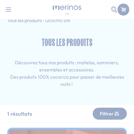
101 nuits d'essai pour tester votre matelas
Allez au contenu
Faire une
Accueil
Tous les produits
Ado
Tous les produits : 120x190 cm
TOUS LES PRODUITS
Découvrez tous nos produits : matelas, sommiers,
ensembles et accessoires.
Des produits 100% cocorico pour passer de meilleures
nuits !
1
résultats
Filtrer