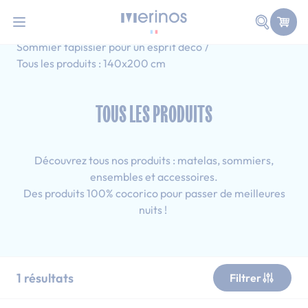
101 nuits d'essai pour tester votre matelas
Allez au contenu
Faire une
Accueil
Tous les produits
Sommier tapissier pour un esprit déco
Tous les produits : 140x200 cm
TOUS LES PRODUITS
Découvrez tous nos produits : matelas, sommiers,
ensembles et accessoires.
Des produits 100% cocorico pour passer de meilleures
nuits !
1
résultats
Filtrer