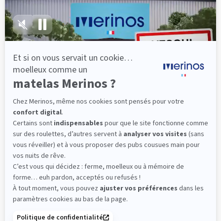
épaules, le dos et le bassin qui reposent sur ses
lattes, vous évitez les douleurs au petit matin.
(10 avis)
501,00 €
Dès
Découvrir
Livraison gratuite
Fabrication Française
101 nuits d'essai*