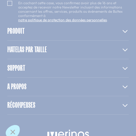
En cochant cette case, vous confirmez avoir plus de 16 ans et
acceptez de recevoir notre Newsletter incluant des informations
concernant les offres, services, produits ou évènements de Bultex
conformément à
notre politique de protection des données personnelles
.
PRODUIT
MATELAS PAR TAILLE
SUPPORT
A PROPOS
RÉCOMPENSES