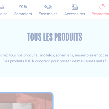
101 nuits d'essai pour tester votre matelas
elas
Sommiers
Ensembles
Accessoires
Promotio
 80x190 cm
TOUS LES PRODUITS
rez tous nos produits : matelas, sommiers, ensembles et acces
Des produits 100% cocorico pour passer de meilleures nuits !