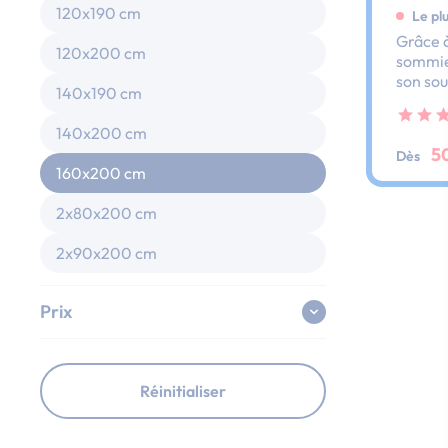
120x190 cm
Le pl
Grâce à
120x200 cm
sommier
son sou
140x190 cm
dos et 
ses lat
140x200 cm
au peti
5
Dès
160x200 cm
2x80x200 cm
2x90x200 cm
Prix
Réinitialiser