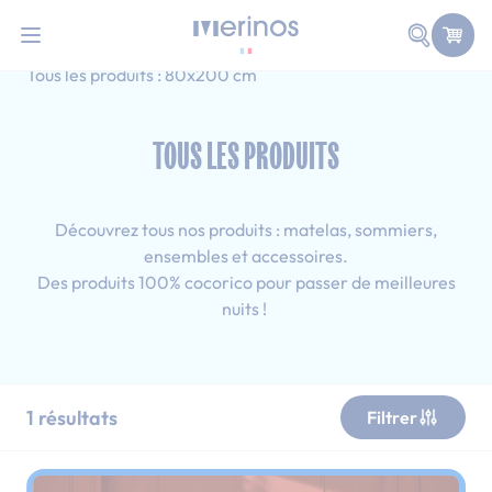
101 nuits d'essai pour tester votre matelas
Allez au contenu
Faire une
Accueil
Tous les produits
Ado
Tous les produits : 80x200 cm
TOUS LES PRODUITS
Découvrez tous nos produits : matelas, sommiers,
ensembles et accessoires.
Des produits 100% cocorico pour passer de meilleures
nuits !
1
résultats
Filtrer