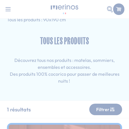
101 nuits d'essai pour tester votre matelas
Allez au contenu
Faire une
Accueil
Tous les produits
Simple
Tous les produits : 90x190 cm
TOUS LES PRODUITS
Découvrez tous nos produits : matelas, sommiers,
ensembles et accessoires.
Des produits 100% cocorico pour passer de meilleures
nuits !
1
résultats
Filtrer