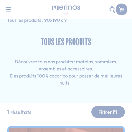
101 nuits d'essai pour tester votre matelas
Allez au contenu
Faire une
Accueil
Tous les produits
Adulte
Tous les produits : 90x190 cm
TOUS LES PRODUITS
Découvrez tous nos produits : matelas, sommiers,
ensembles et accessoires.
Des produits 100% cocorico pour passer de meilleures
nuits !
1
résultats
Filtrer