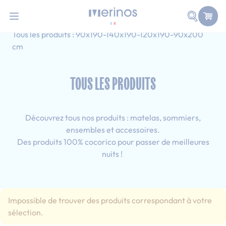
101 nuits d'essai pour tester votre matelas
Allez au contenu
Faire une
Accueil
Tous les produits
Adulte-Simple
Tous les produits : 90x190-140x190-120x190-90x200
cm
TOUS LES PRODUITS
Découvrez tous nos produits : matelas, sommiers,
ensembles et accessoires.
Des produits 100% cocorico pour passer de meilleures
nuits !
Impossible de trouver des produits correspondant à votre
sélection.