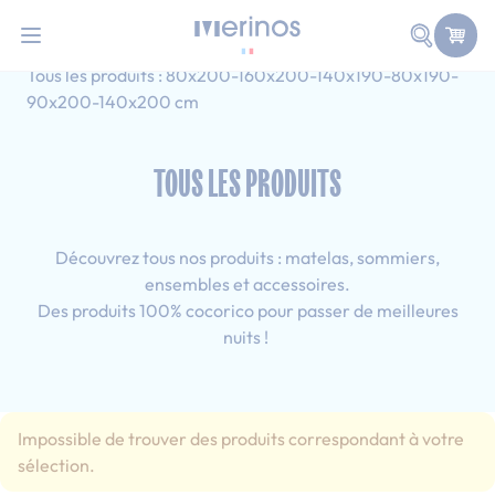
101 nuits d'essai pour tester votre matelas
Allez au contenu
Faire une
Accueil
Tous les produits
Double-Ado
Tous les produits : 80x200-160x200-140x190-80x190-
90x200-140x200 cm
TOUS LES PRODUITS
Découvrez tous nos produits : matelas, sommiers,
ensembles et accessoires.
Des produits 100% cocorico pour passer de meilleures
nuits !
Impossible de trouver des produits correspondant à votre
sélection.