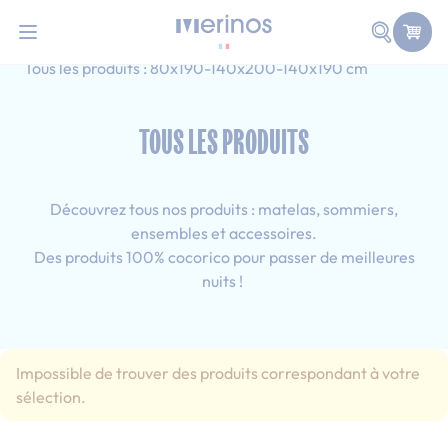
101 nuits d'essai pour tester votre matelas
Allez au contenu
Faire une
Accueil
Tous les produits
Simple-Adulte-Double
Tous les produits : 80x190-140x200-140x190 cm
TOUS LES PRODUITS
Découvrez tous nos produits : matelas, sommiers,
ensembles et accessoires.
Des produits 100% cocorico pour passer de meilleures
nuits !
Impossible de trouver des produits correspondant à votre
sélection.