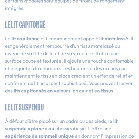
certains modèles sont équipés de tiroirs de rangement
intégrés.
LE LIT CAPITONNÉ
Le
lit capitonné
est communément appelé
lit matelassé
. Il
est généralement rembourré d’un tissu matelassé au
niveau de sa tête de lit et de sa structure. Il offre une
surface douce et texturée. Il ajoute une touche confortable
et élégante à la chambre. Les boutons ou les nœuds qui
maintiennent le tissu en place créaient un effet de relief et
confèrent au lit un aspect sophistiqué. Vous pouvez trouver
des
lits capitonnés en velours
, en
cuir
et en
tissus
.
LE LIT SUSPENDU
À défaut d’être placé sur un cadre ou des pieds, le
lit
suspendu « plane » au-dessus du sol
. Il offre une
expérience de sommeil unique
en donnant l’impression de