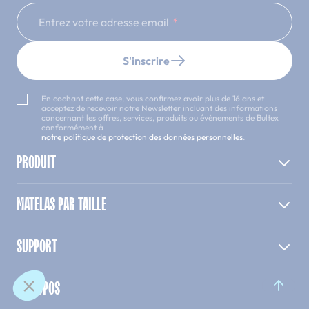
Entrez votre adresse email
S'inscrire
En cochant cette case, vous confirmez avoir plus de 16 ans et
acceptez de recevoir notre Newsletter incluant des informations
concernant les offres, services, produits ou évènements de Bultex
conformément à
notre politique de protection des données personnelles
.
PRODUIT
MATELAS PAR TAILLE
SUPPORT
A PROPOS