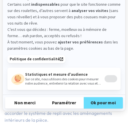
LE LIT ENCASTRABLE
Le
lit encastrable
,
lit escamotable
ou
lit gain de place
, est
une solution de couchage très pratique. Ce type de lit était
très populaire dans les années 1980 et 1990. Son utilité
principale est de libérer complètement l’espace au sol
quand il ne sert pas. Il peut être une solution idéale dans
une petite chambre ou un studio, permettant de recréer un
espace de vie pendant la journée. En effet, le
lit
encastrable se
replie contre le mur
lorsqu’il n’est pas
utilisé.
Attention cependant à la
durabilité
de cet équipement. Le
lit encastrable n’a pas autant de longévité qu’un lit
traditionnel. De plus, il peut être dangereux s’il n’est pas
employé correctement. Si vous comptez
optimiser votre
espace avec un lit escamotable
, prenez garde à bien
accorder le système de repli avec les aménagements
intérieurs de la pièce.