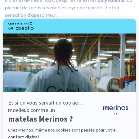
plupart des gens rêvent d’essayer ce type de lit et sa
sensation d’apesanteur.
Si vous optez pour un lit suspendu, assurez-vous de
bénéficier d’une installation professionnelle.
LE LIT BAMBOU
Le
lit en bambou
est généralement ciblé pour son
style
unique
et sa valeur ajoutée à la pièce. En plus d’être
esthétiquement attrayant, le bambou est écologique et
résiste bien aux insectes et aux moisissures. Toutes ces
caractéristiques font de lui un
matériau de literie idéal
.
Les lits en bambou sont disponibles en différentes tailles et
style, du lit simple au
lit King Size
. Ils sont durables et
résistants, parfaits pour une utilisation quotidienne.
Le bambou est donc une alternative de literie très
intéressante aux lits traditionnels en bois ou en métal.