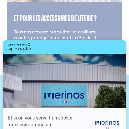
ET POUR LES ACCESSOIRES DE LITERIE ?
Tous nos accessoires de literie : oreillers,
couette, protège-matelas et la tête de lit
Melty bénéficient d'une politique de
retour standard de 14 jours.
LA MAGIE N'A PAS OPÉRÉ ?
Vous avez testé notre literie et au cours de vos 101 nuits
d'essai le match parfait n'a pas eu lieu ? (Entre nous ça
n'arrive que très rarement.)
Dormez sur vos deux oreilles ! Nous reprenons à nos frais