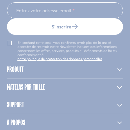
Entrez votre adresse email
S'inscrire
En cochant cette case, vous confirmez avoir plus de 16 ans et
acceptez de recevoir notre Newsletter incluant des informations
concernant les offres, services, produits ou évènements de Bultex
conformément à
notre politique de protection des données personnelles
.
PRODUIT
MATELAS PAR TAILLE
SUPPORT
A PROPOS