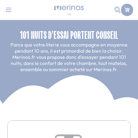
101 nuits d'essai pour tester votre matelas
Allez au contenu
Faire une
Accueil
101 nuits d'essai
101 NUITS D'ESSAI PORTENT CONSEIL
Parce que votre literie vous accompagne en moyenne
pendant 10 ans, il est primordial de bien la choisir.
Merinos.fr vous propose donc d’essayer pendant 101
nuits, dans le confort de votre chambre, tout matelas,
ensemble ou sommier acheté sur Merinos.fr.