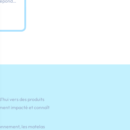
répond
s les
’hui vers des produits
uement impacté et connaît
ronnement, les matelas