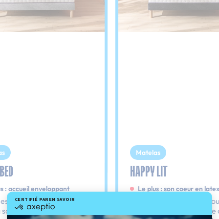
as
Matelas
 BED
HAPPY LIT
us : accueil enveloppant
Le plus : son coeur en late
les points de pression
Le matelas latex incontou
 son cœur tout tendre avec
Cette matière respirante 