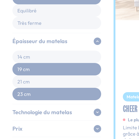
Equilibré
Très ferme
Épaisseur du matelas
14 cm
19 cm
21 cm
23 cm
Matel
CHEER
Technologie du matelas
Le pl
Limite 
Prix
grâce à