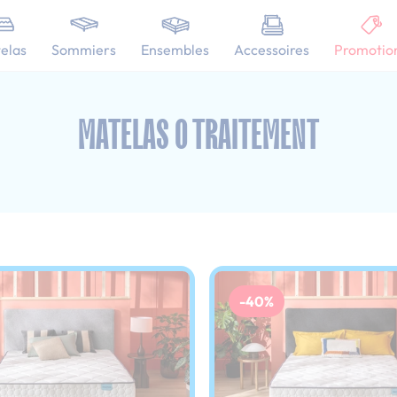
101 nuits d'essai pour tester votre matelas
elas
Sommiers
Ensembles
Accessoires
Promotio
las 0 traitement : 23 cm
MATELAS 0 TRAITEMENT
-40%