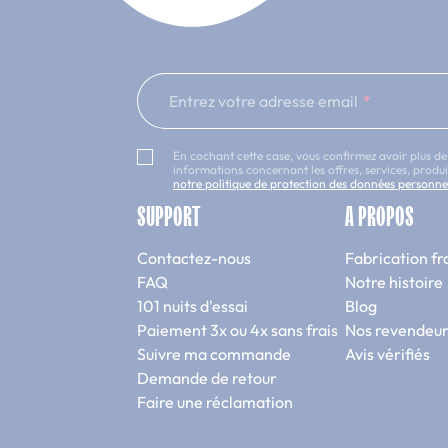
inos sans traitement chimique
est également en stock. Il convie
ns une petite pièce.
190
Entrez votre adresse email
conçu pour un
lit simple standard
. Il est très populaire pour ses
rge gamme de choix.
En cochant cette case, vous confirmez avoir plus de
200
informations concernant les offres, services, prod
notre politique de protection des données personne
90 x 200 est également adaptée aux
lits simples standard 90 x 
SUPPORT
A PROPOS
ands de taille et convient à la plupart.
Contactez-nous
Fabrication fr
 200
FAQ
Notre histoire
nes de forte corpulence, cette taille de lit simple est considé
101 nuits d'essai
Blog
Paiement 3x ou 4x sans frais
Nos revendeur
amment d’espace pour se retourner à souhait et profiter d’un
somme
Suivre ma commande
Avis vérifiés
190
Demande de retour
Faire une réclamation
espond à la taille de
lit double standard
. Vous pouvez l’utiliser
pace de sommeil. Ses dimensions permettent de l’intégrer faci