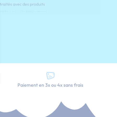
traités avec des produits
rts » ou « lits biologiques
nos, nous concevons des
Découvrez tout ce qu’il
tements chimiques
Paiement en 3x ou 4x sans frais
n enfant ou un adulte de
otre enfant.