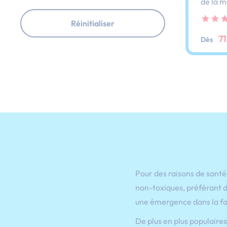
de la 
forme. 
ressort
Réinitialiser
soutien
7
Dès
Pour des raisons de santé
non-toxiques, préférant d
une émergence dans la fa
De plus en plus populaire