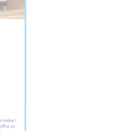
x
rnable !
offre un