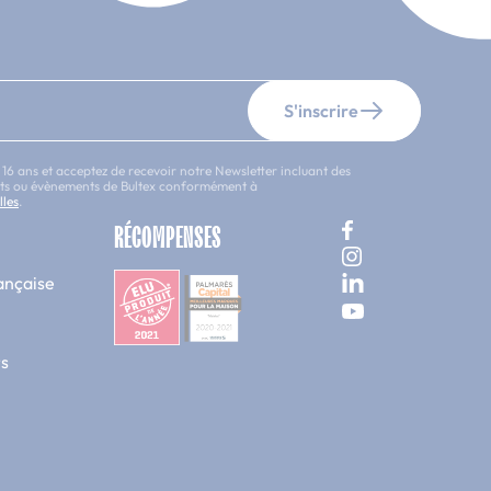
nt pour un lit simple et
S'inscrire
 dimensions passe partout,
 16 ans et acceptez de recevoir notre Newsletter incluant des
uits ou évènements de Bultex conformément à
lles
.
200
. Elle est très utilisée
RÉCOMPENSES
ançaise
rée comme
1 place et
s
il ultra confort
!
 pour 2 personnes qui n’ont
lement dans une chambre