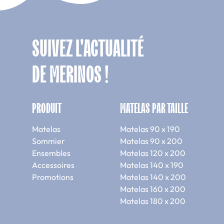
Le
matelas 80 x 200 Mer
s’adapte parfaitement da
Matelas 90 x 
SUIVEZ L'ACTUALITÉ
Le matelas 90 x 190 est 
DE MERINOS !
sa disponibilité et sa la
Matelas 90 x 
Cette taille de matelas 
PRODUIT
MATELAS PAR TAILLE
par les dormeurs plutôt gr
Matelas
Matelas 90 x 190
Matelas 120 x
Sommier
Matelas 90 x 200
Très appréciée des person
Ensembles
Matelas 120 x 200
Accessoires
Matelas 140 x 190
demie
. Elle offre suffis
Promotions
Matelas 140 x 200
Matelas 140 x 
Matelas 160 x 200
Matelas 180 x 200
Le matelas 140 x 190 corr
pas besoin d’un grand es