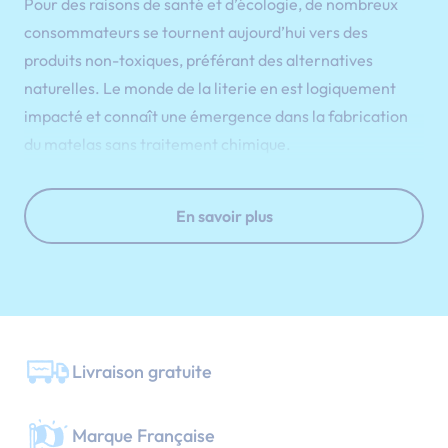
Pour des raisons de santé et d’écologie, de nombreux
consommateurs se tournent aujourd’hui vers des
produits non-toxiques, préférant des alternatives
naturelles. Le monde de la literie en est logiquement
impacté et connaît une émergence dans la fabrication
du matelas sans traitement chimique.
De plus en plus populaires auprès des consommateurs
soucieux de leur santé et de l’environnement, les
En savoir plus
matelas sans traitement chimique ont le vent en poupe.
Et pour cause, de nombreux matelas sont traités avec
des produits nocifs pour les humains et pour la planète.
Les lits non toxiques, également appelés « lits verts » ou «
lits biologiques », sont devenus une tendance et
Livraison gratuite
représentent aujourd’hui un nouveau marché. Chez
Merinos, nous concevons des matelas sans produits
néfastes afin d’éviter les nuisances d’une exposition à
Marque Française