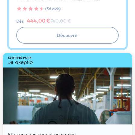
parfaitement soutenus.
(36 avis)
444,00 €
740,00 €
Dès
Découvrir
-40%