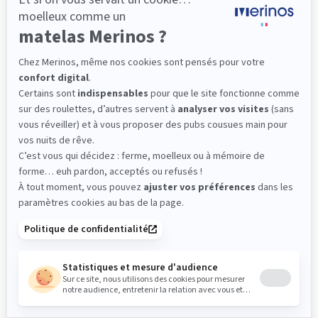
Matelas
BEAUTY BED
Le plus : accueil moelleux
Le combo magique des ressorts ensachés et de
la mousse à mémoire de forme : pour des nuits
réparatrices et dormir comme sur un nuage
(22 avis)
521,40 €
869,00 €
Dès
Découvrir
-40%