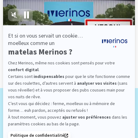
Le plus : simplicité de choix
1 look sympa, 1 soutien ferme et 3 conforts au
choix : choisissez entre un confort enveloppant,
moelleux ou tonique.
(44 avis)
974,00 €
Dès
Découvrir
Taille standard du couchage 2 places, le matelas
140x190 Merinos s’adapte à toutes les pièces. Il est
disponible dans plusieurs technologies et types de