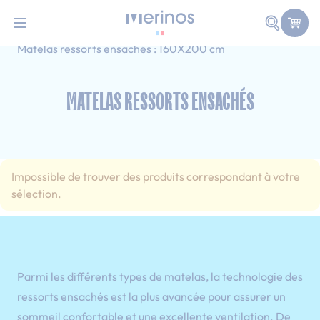
101 nuits d'essai pour tester votre matelas
Allez au contenu
Faire une
Accueil
Matelas
Matelas ressorts ensachés
Matelas ressorts ensachés : 160X200 cm
MATELAS RESSORTS ENSACHÉS
Impossible de trouver des produits correspondant à votre
sélection.
Parmi les différents types de matelas, la technologie des
ressorts ensachés est la plus avancée pour assurer un
sommeil confortable et une excellente ventilation. De