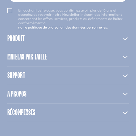
En cochant cette case, vous confirmez avoir plus de 16 ans et
acceptez de recevoir notre Newsletter incluant des informations
concernant les offres, services, produits ou évènements de Bultex
conformément à
notre politique de protection des données personnelles
.
PRODUIT
MATELAS PAR TAILLE
SUPPORT
A PROPOS
RÉCOMPENSES