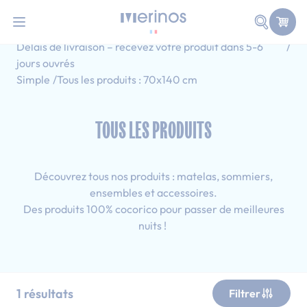
QUIZ | Découvrez votre matelas idéal !
i
Allez au contenu
Faire une
Accueil
Tous les produits
Délais de livraison – recevez votre produit dans 5-6
jours ouvrés
Simple
Tous les produits : 70x140 cm
TOUS LES PRODUITS
Découvrez tous nos produits : matelas, sommiers,
ensembles et accessoires.
Des produits 100% cocorico pour passer de meilleures
nuits !
1
résultats
Filtrer