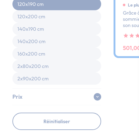
120x190 cm
Le pl
Grâce à
120x200 cm
sommier
son sou
140x190 cm
dos et 
ses lat
140x200 cm
au peti
501,0
160x200 cm
2x80x200 cm
2x90x200 cm
Prix
Réinitialiser