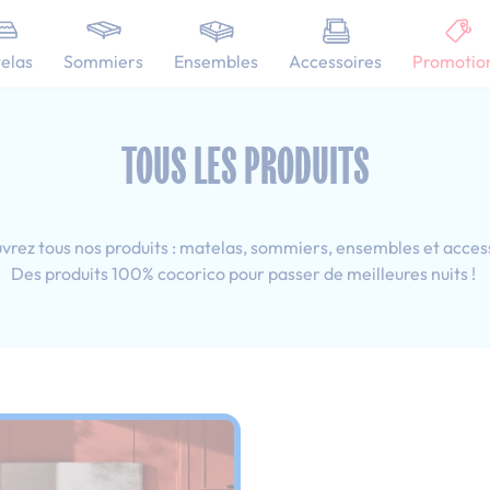
101 nuits d'essai pour tester votre matelas
elas
Sommiers
Ensembles
Accessoires
Promotio
0x190 cm
TOUS LES PRODUITS
rez tous nos produits : matelas, sommiers, ensembles et acces
Des produits 100% cocorico pour passer de meilleures nuits !