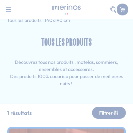
101 nuits d'essai pour tester votre matelas
Allez au contenu
Faire une
Accueil
Tous les produits
Ado
Tous les produits : 140x190 cm
TOUS LES PRODUITS
Découvrez tous nos produits : matelas, sommiers,
ensembles et accessoires.
Des produits 100% cocorico pour passer de meilleures
nuits !
1
résultats
Filtrer