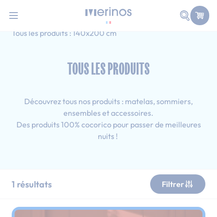
101 nuits d'essai pour tester votre matelas
Allez au contenu
Faire une
Accueil
Tous les produits
Adulte
Tous les produits : 140x200 cm
TOUS LES PRODUITS
Découvrez tous nos produits : matelas, sommiers,
ensembles et accessoires.
Des produits 100% cocorico pour passer de meilleures
nuits !
1
résultats
Filtrer