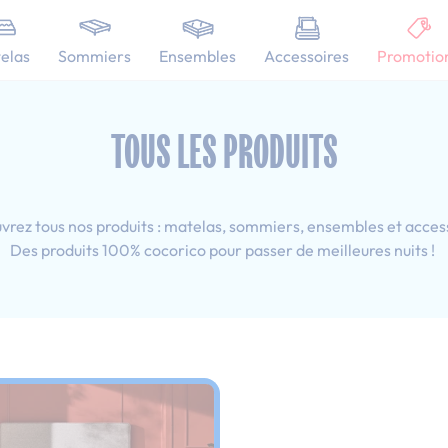
101 nuits d'essai pour tester votre matelas
elas
Sommiers
Ensembles
Accessoires
Promotio
 80x200 cm
TOUS LES PRODUITS
rez tous nos produits : matelas, sommiers, ensembles et acces
Des produits 100% cocorico pour passer de meilleures nuits !