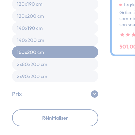
120x190 cm
Le pl
Grâce à
120x200 cm
sommier
son sou
140x190 cm
dos et 
ses lat
140x200 cm
au peti
501,0
160x200 cm
2x80x200 cm
2x90x200 cm
Prix
Réinitialiser