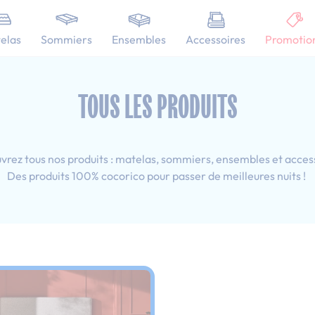
101 nuits d'essai pour tester votre matelas
elas
Sommiers
Ensembles
Accessoires
Promotio
 120x190 cm
TOUS LES PRODUITS
rez tous nos produits : matelas, sommiers, ensembles et acces
Des produits 100% cocorico pour passer de meilleures nuits !