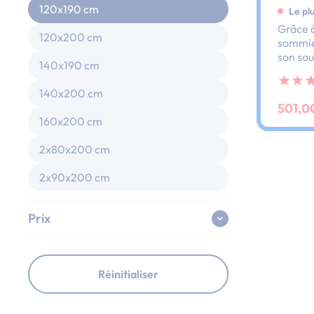
120x190 cm
Le pl
Grâce à
120x200 cm
sommier
son sou
140x190 cm
dos et 
ses lat
140x200 cm
au peti
501,0
160x200 cm
2x80x200 cm
2x90x200 cm
Prix
Réinitialiser