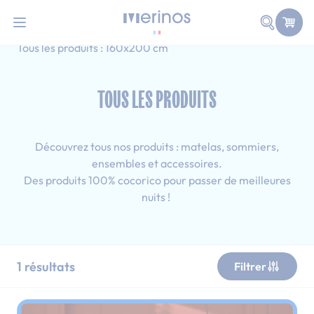
101 nuits d'essai pour tester votre matelas
Allez au contenu
Faire une
Accueil
Tous les produits
Adulte
Tous les produits : 160x200 cm
TOUS LES PRODUITS
Découvrez tous nos produits : matelas, sommiers,
ensembles et accessoires.
Des produits 100% cocorico pour passer de meilleures
nuits !
1
résultats
Filtrer