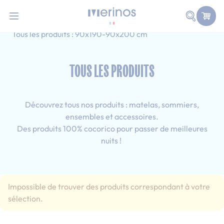
101 nuits d'essai pour tester votre matelas
Allez au contenu
Faire une
Accueil
Tous les produits
Tous les produits : 90x190-90x200 cm
TOUS LES PRODUITS
Découvrez tous nos produits : matelas, sommiers,
ensembles et accessoires.
Des produits 100% cocorico pour passer de meilleures
nuits !
Impossible de trouver des produits correspondant à votre
sélection.