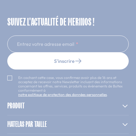
SUIVEZ L'ACTUALITÉ DE MERINOS !
Entrez votre adresse email
S'inscrire
En cochant cette case, vous confirmez avoir plus de 16 ans et
acceptez de recevoir notre Newsletter incluant des informations
concernant les offres, services, produits ou évènements de Bultex
conformément à
notre politique de protection des données personnelles
.
PRODUIT
MATELAS PAR TAILLE