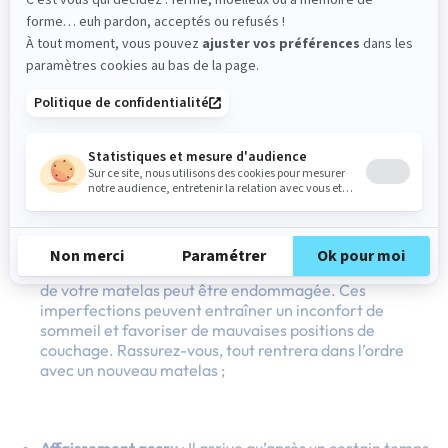
Avec toutes ces informations, vous vous demandez
sûrement quel est le bon moment pour
renouveler votre
matelas
? Soyez attentif aux signes d’usure et de
vieillissement. Si l’une des caractéristiques suivantes
s’applique à votre matelas, c’est qu’il est temps de vous en
séparer :
Surface bosselée
: Si vous constatez que votre matelas
présente une surface inégale, avec des bosses ou des
creux, cela indique une perte de support. La structure
de votre matelas peut être endommagée. Ces
imperfections peuvent entraîner un inconfort de
sommeil et favoriser de mauvaises positions de
couchage. Rassurez-vous, tout rentrera dans l’ordre
avec un nouveau matelas ;
Affaissement accru
: Il arrive qu’après un certain temps