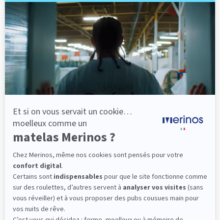
Pourquoi changer de matelas ?
Il existe peu d’autres produits qui peuvent avoir autant
d’effet sur notre bien-être qu’un bon matelas. D’ailleurs,
mettre un surmatelas sur un vieux matelas
n’est pas
conseillé pour votre confort.
Pendant le sommeil, votre corps a besoin d’un
soutien
adéquat
pour se détendre et récupérer efficacement. Un
matelas usé ou creusé perturbe votre sommeil en créant
des points de pression et entraîne des sensations
d’inconfort, tout au mieux.
C’est pourquoi il est conseillé de
changer régulièrement
de matelas
, tous les 7 à 10 ans, en fonction de sa qualité et
de l’usure qu’il a subi au fil du temps.
QUAND CHANGER SON MATELAS ?