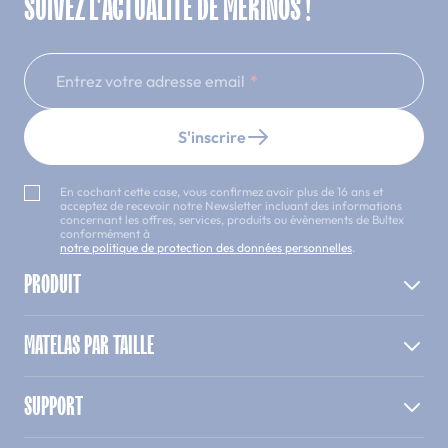
SUIVEZ L'ACTUALITÉ DE MERINOS !
Entrez votre adresse email
S'inscrire
En cochant cette case, vous confirmez avoir plus de 16 ans et
acceptez de recevoir notre Newsletter incluant des informations
concernant les offres, services, produits ou évènements de Bultex
conformément à
notre politique de protection des données personnelles
.
PRODUIT
MATELAS PAR TAILLE
SUPPORT