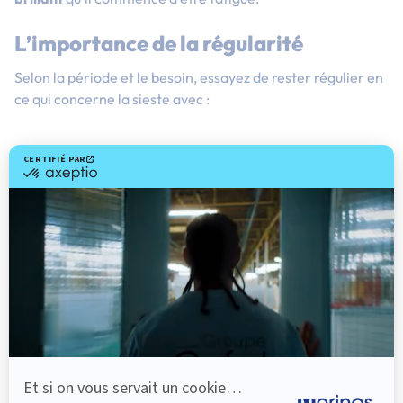
L’importance de la régularité
Selon la période et le besoin, essayez de rester régulier en
ce qui concerne la sieste avec :
Toujours les mêmes horaires ;
Le même rituel avant de dormir.
Cela aidera l’enfant à trouver le sommeil plus facilement.
LES BIENFAITS DE LA SIESTE POUR LE DÉVELOPPEMENT DE
BÉBÉ
Outre le répit qu’elle offre aux parents qui pourront enfin
prendre le temps de se reposer ou ranger un peu, la sieste