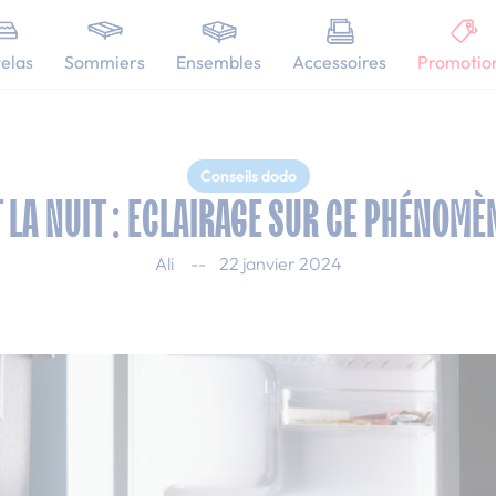
101 nuits d'essai pour tester votre matelas
a nuit : Eclairage sur ce phénomène de sueurs nocturnes
elas
Sommiers
Ensembles
Accessoires
Promotio
Conseils dodo
LA NUIT : ECLAIRAGE SUR CE PHÉNOM
Ali
22 janvier 2024