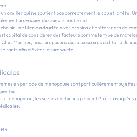
eur.
un oreiller qui ne soutient pas correctement le cou et la tête. 
alement provoquer des sueurs nocturnes.
e choisir une
literie adaptée
à vos besoins et préférences de con
l est capital de considérer des facteurs comme le type de matelas,
on. Chez Merinos, nous proposons des
accessoires de literie
de qua
pirants afin d’éviter la surchauffe.
dicales
 femmes en période de ménopause sont particulièrement sujettes 
quentes.
e la ménopause, les sueurs nocturnes peuvent être provoquées 
édicales
.
ses