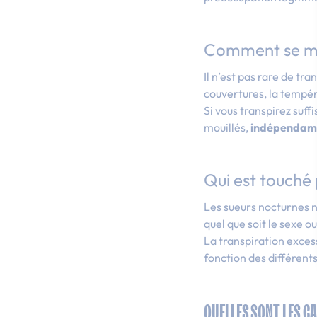
Comment se mani
Il n’est pas rare de tr
couvertures, la tempé
Si vous transpirez suf
mouillés,
indépendamm
Qui est touché 
Les sueurs nocturnes n
quel que soit le sexe o
La transpiration exces
fonction des différent
QUELLES SONT LES C