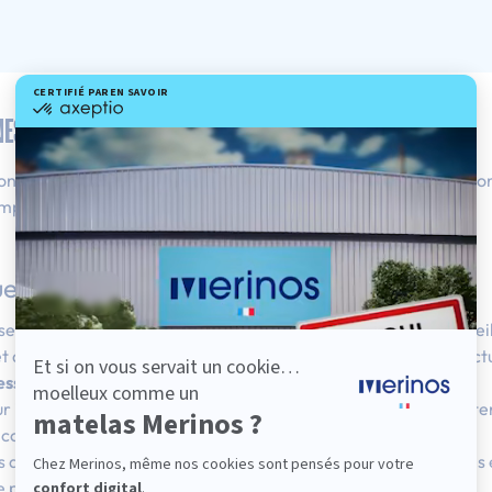
ES : EXPLICATIONS
n nocturne est beaucoup plus répandu qu’il n’y paraît. Regardon
prendre ce que sont ces sueurs.
ueurs nocturnes ?
ssentielle pour
réguler la température corporelle
. Mais se révei
 et dépasse le cadre de la fonction de régulation. Les sueurs noc
essive
qui va au-delà des besoins du dormeur.
r interviennent de façon épisodique durant le sommeil, affecten
nconfort.
 des sueurs nocturnes et rechercher des solutions appropriées 
e pour beaucoup.