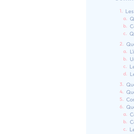
Les
Q
C
Q
Que
L
U
L
L
Que
Qua
Com
Que
C
C
L