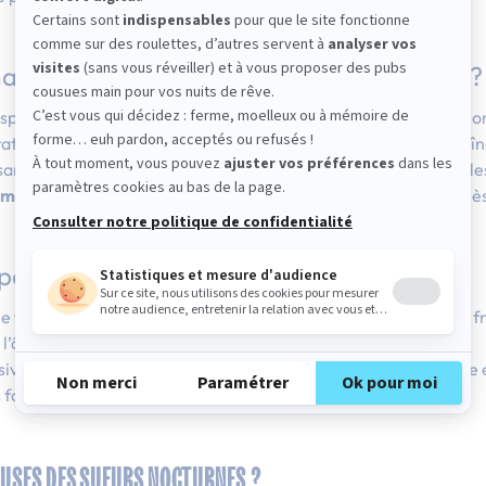
feste la transpiration excessive la nuit ?
anspirer la nuit. Nous pouvons transpirer un peu ou beaucoup, sel
rature de la pièce ou même ce que nous avons mangé pour le dî
fisamment pour vous réveiller régulièrement avec le pyjama et 
ent des conditions environnementales
, on parle alors d’excè
par les sueurs nocturnes ?
e font malheureusement pas de discrimination. Elles peuvent f
u l’âge de la personne.
sive la nuit peut donc toucher tout le monde, mais sa fréquence e
s facteurs.
AUSES DES SUEURS NOCTURNES ?