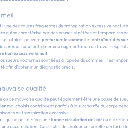
mmeil
l’une des causes fréquentes de transpiration excessive nocturne.
ire
qui se caractérise par des pauses répétées et temporaires de
espiratoires peuvent
perturber le sommeil
et
entraîner des su
u sommeil peut entraîner une augmentation du travail respirato
ration excessive la nuit
.
os sueurs nocturnes sont liées à l’apnée du sommeil, il est impo
té afin d’obtenir un diagnostic précis.
mauvaise qualité
e ou de mauvaise qualité peut également être une cause de sue
ler
mal choisis contribuent parfois à la surchauffe du corps pen
pisodes de transpiration excessive.
as qui ne permet pas une
bonne circulation de l’air
ou qui retien
r une accumulation. Ce surplus de chaleur corporelle perturbe l