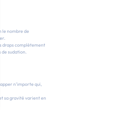
on le nombre de
ner.
les draps complètement
s de sudation.
rapper n’importe qui,
t sa gravité varient en