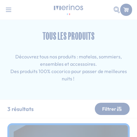
101 nuits d'essai pour tester votre matelas
Allez au contenu
Faire une
Accueil
Tous les produits
Tous les produits : 120x190 cm
TOUS LES PRODUITS
Découvrez tous nos produits : matelas, sommiers,
ensembles et accessoires.
Des produits 100% cocorico pour passer de meilleures
nuits !
3
résultats
Filtrer