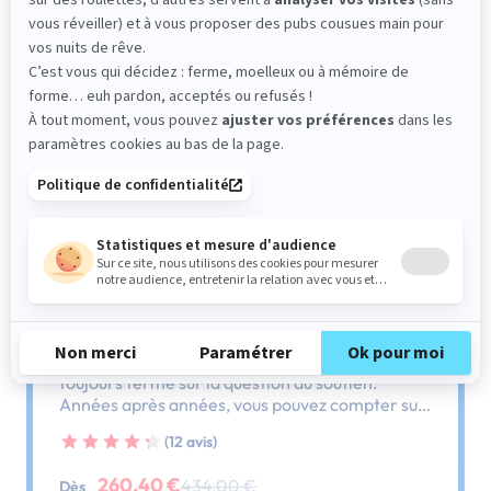
Sommier
PENCIL FERME
Le plus : soutien ferme
Comme son nom l'indique, ce sommier est
toujours ferme sur la question du soutien.
Années après années, vous pouvez compter sur
lui, il ne vous laissera pas tomber.
(12 avis)
260,40 €
434,00 €
Dès