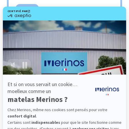
Sommier
PENCIL
Le plus : soutien morphologique
Grâce à ses 3 zones de confort, le sommier
Pencil vous assure tout son soutien. Avec les
épaules, le dos et le bassin qui reposent sur ses
lattes, vous évitez les douleurs au petit matin.
(10 avis)
501,00 €
Dès
Découvrir
-40%