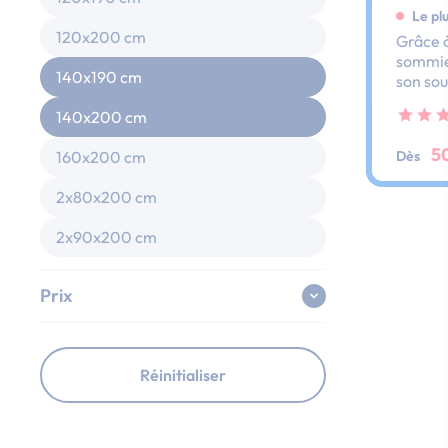
Le pl
120x200 cm
Grâce à
sommier
140x190 cm
son sou
dos et 
140x200 cm
ses lat
au peti
5
Dès
160x200 cm
2x80x200 cm
2x90x200 cm
Prix
Réinitialiser