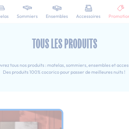
101 nuits d'essai pour tester votre matelas
elas
Sommiers
Ensembles
Accessoires
Promotio
esprit déco
Tous les produits : 140x190 cm
TOUS LES PRODUITS
rez tous nos produits : matelas, sommiers, ensembles et acces
Des produits 100% cocorico pour passer de meilleures nuits !