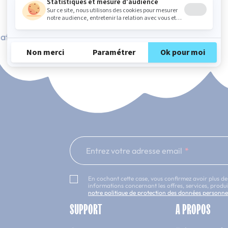
ation Française
101 nuits d'essai*
Entrez votre adresse email
En cochant cette case, vous confirmez avoir plus de
informations concernant les offres, services, prod
notre politique de protection des données personne
SUPPORT
A PROPOS