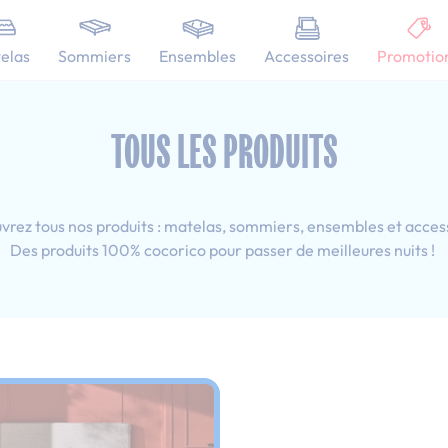
101 nuits d'essai pour tester votre matelas
elas
Sommiers
Ensembles
Accessoires
Promotio
0x190 cm
TOUS LES PRODUITS
rez tous nos produits : matelas, sommiers, ensembles et acces
Des produits 100% cocorico pour passer de meilleures nuits !