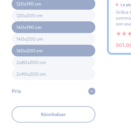
120x190 cm
Le pl
Grâce à
120x200 cm
sommier
son sou
140x190 cm
dos et 
ses lat
140x200 cm
au peti
501,0
160x200 cm
2x80x200 cm
2x90x200 cm
Prix
Réinitialiser