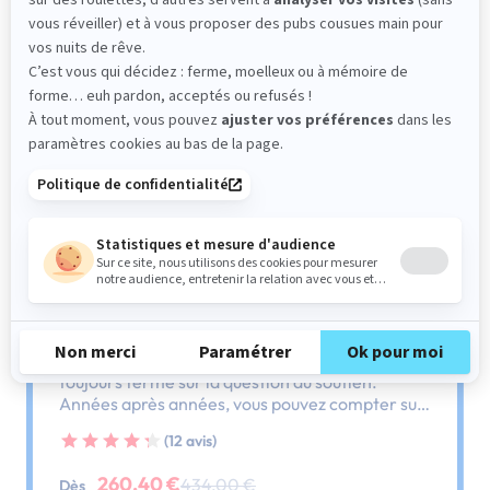
Sommier
PENCIL FERME
Le plus : soutien ferme
Comme son nom l'indique, ce sommier est
toujours ferme sur la question du soutien.
Années après années, vous pouvez compter sur
lui, il ne vous laissera pas tomber.
(12 avis)
260,40 €
434,00 €
Dès