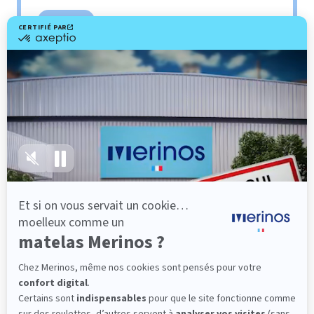
Sommier
PENCIL
Le plus : soutien morphologique
Grâce à ses 3 zones de confort, le sommier
Pencil vous assure tout son soutien. Avec les
épaules, le dos et le bassin qui reposent sur ses
lattes, vous évitez les douleurs au petit matin.
(10 avis)
501,00 €
Dès
Découvrir
-40%