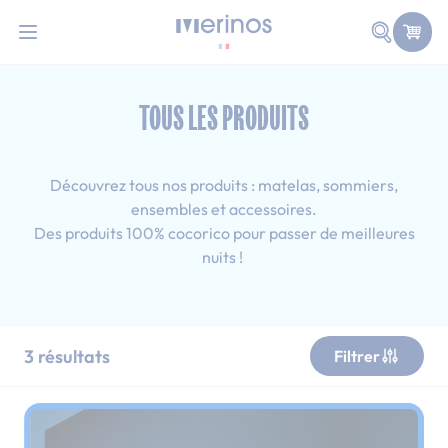
101 nuits d'essai pour tester votre matelas
Allez au contenu
Faire une
Accueil
Tous les produits
Tous les produits : 120x190 cm
TOUS LES PRODUITS
Découvrez tous nos produits : matelas, sommiers,
ensembles et accessoires.
Des produits 100% cocorico pour passer de meilleures
nuits !
3
résultats
Filtrer