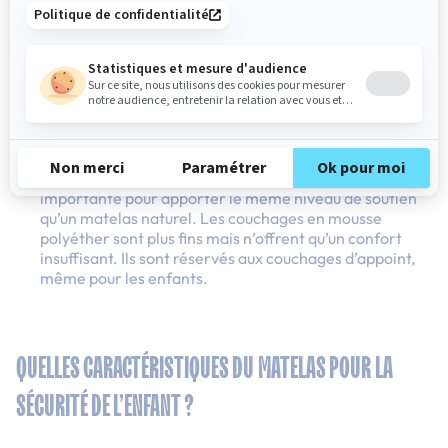
Selon sa composition, le matelas enfant aura une
épaisseur variable
:
Les
matelas en fibres naturelles sont plutôt fins
, autour
de 15 cm. Par exemple, les matelas en latex naturel, en
laine, en fibre de coco, en bambou, en coton, etc.
Les matelas en mousse polyuréthane sont plus épais
:
entre 16 et 20 cm. Il faut, en effet, une épaisseur plus
importante pour apporter le même niveau de soutien
qu’un matelas naturel.
Les couchages en mousse
polyéther sont plus fins mais n’offrent qu’un confort
insuffisant. Ils sont réservés aux couchages d’appoint,
même pour les enfants.
QUELLES CARACTÉRISTIQUES DU MATELAS POUR LA
SÉCURITÉ DE L’ENFANT ?