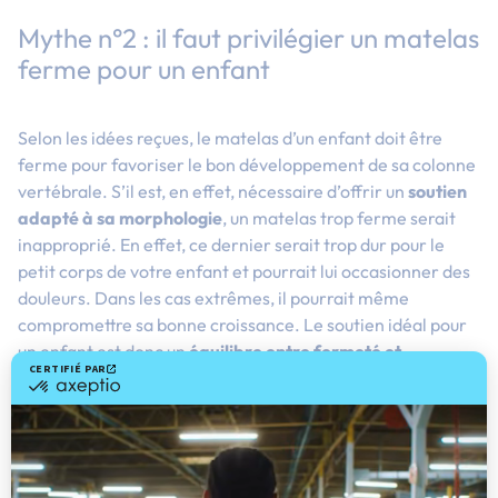
Mythe n°2 : il faut privilégier un matelas
ferme pour un enfant
Selon les idées reçues, le matelas d’un enfant doit être
ferme pour favoriser le bon développement de sa colonne
vertébrale. S’il est, en effet, nécessaire d’offrir un
soutien
adapté à sa morphologie
, un matelas trop ferme serait
inapproprié. En effet, ce dernier serait trop dur pour le
petit corps de votre enfant et pourrait lui occasionner des
douleurs. Dans les cas extrêmes, il pourrait même
compromettre sa bonne croissance. Le soutien idéal pour
un enfant est donc un
équilibre entre fermeté et
souplesse
.
Mythe n°3 : les matelas adultes
conviennent aussi aux enfants