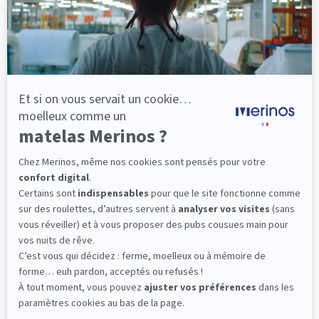
Certaines personnes pourraient penser qu’un matelas
enfant n’apporte rien de spécifique et qu’il est possible
d’acheter un couchage adulte pour son petit. Il n’est, en
effet, pas contre-indiqué de faire dormir un enfant sur un
matelas adulte, surtout s’il s’agit d’un couchage d’appoint
ou destiné à un adolescent. Cependant, le matelas enfant
est
le plus approprié pour les jeunes en croissance
, leur
corps étant en plein développement. Un couchage enfant
est en effet spécialement étudié pour répondre aux
besoins des plus jeunes. Sa fermeté, son épaisseur et sa
technologie sont adaptées à leur petite morphologie.
L’ÉPAISSEUR D’UN MATELAS ENFANT EST-ELLE FONCTION
DE SA COMPOSITION ?