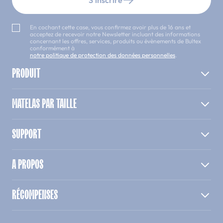
En cochant cette case, vous confirmez avoir plus de 16 ans et
acceptez de recevoir notre Newsletter incluant des informations
concernant les offres, services, produits ou évènements de Bultex
conformément à
notre politique de protection des données personnelles
.
PRODUIT
MATELAS PAR TAILLE
SUPPORT
A PROPOS
RÉCOMPENSES