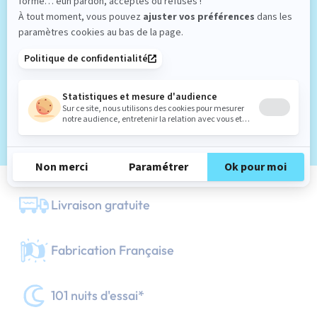
qu'innovante.
POURQUOI CHOISIR UN SOMMIER
BLEU ?
En savoir plus
Choisir un sommier bleu n'est pas une simple décision
esthétique ; c'est une démarche réfléchie vers le bien-
être. En effet, la couleur bleue est un
symbole de
tranquillité et d'harmonie
. Elle favorise la détente et
Livraison gratuite
réduit le stress, créant une atmosphère propice au
repos. En incorporant un sommier tapissier de cette
Fabrication Française
couleur dans votre chambre, vous vous assurez non
seulement un sommeil réparateur, mais aussi un
espace
qui encourage la sérénité
.
101 nuits d'essai*
Optez alors pour un
look chic et classique
avec du bleu