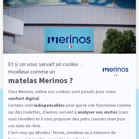
Le plus : soutien morphologique
Grâce à ses 3 zones de confort, le sommier
Pencil vous assure tout son soutien. Avec les
épaules, le dos et le bassin qui reposent sur ses
lattes, vous évitez les douleurs au petit matin.
(10 avis)
501,00 €
Dès
Découvrir
Vous êtes à la recherche d'une touche originale pour
rehausser l'ambiance de votre chambre à coucher ? Un
sommier bleu
est une option aussi élégante