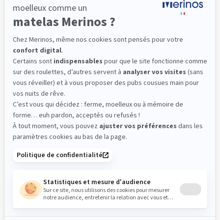
Sommier
PENCIL
Le plus : soutien morphologique
Grâce à ses 3 zones de confort, le sommier
Pencil vous assure tout son soutien. Avec les
épaules, le dos et le bassin qui reposent sur ses
lattes, vous évitez les douleurs au petit matin.
(10 avis)
501,00 €
Dès
Découvrir