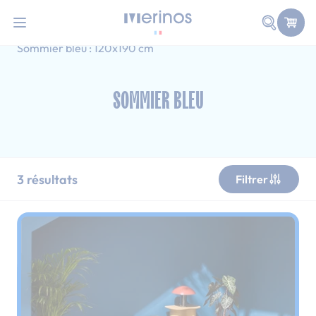
101 nuits d'essai pour tester votre matelas
Allez au contenu
Faire une
Accueil
Sommiers
Sommier bleu
Sommier bleu : 120x190 cm
SOMMIER BLEU
3
résultats
Filtrer