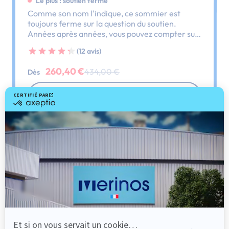
Le plus : soutien ferme
Comme son nom l'indique, ce sommier est
toujours ferme sur la question du soutien.
Années après années, vous pouvez compter sur
lui, il ne vous laissera pas tomber.
(12 avis)
260,40 €
434,00 €
Dès
Découvrir