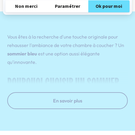
Vous êtes à la recherche d'une touche originale pour
rehausser l'ambiance de votre chambre à coucher ? Un
sommier bleu
est une option aussi élégante
qu'innovante.
POURQUOI CHOISIR UN SOMMIER
BLEU ?
En savoir plus
Choisir un sommier bleu n'est pas une simple décision
esthétique ; c'est une démarche réfléchie vers le bien-
être. En effet, la couleur bleue est un
symbole de