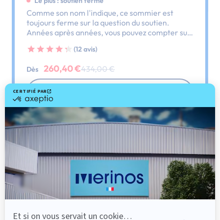
Le plus : soutien ferme
Comme son nom l'indique, ce sommier est
toujours ferme sur la question du soutien.
Années après années, vous pouvez compter sur
lui, il ne vous laissera pas tomber.
(12 avis)
260,40 €
434,00 €
Dès
Découvrir