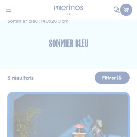
101 nuits d'essai pour tester votre matelas
Allez au contenu
Faire une
Accueil
Sommiers
Sommier bleu
Sommier bleu : 140x200 cm
SOMMIER BLEU
3
résultats
Filtrer