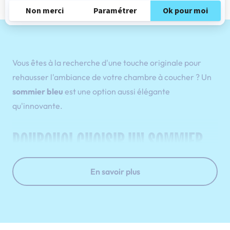
Vous êtes à la recherche d'une touche originale pour
rehausser l'ambiance de votre chambre à coucher ? Un
sommier bleu
est une option aussi élégante
qu'innovante.
POURQUOI CHOISIR UN SOMMIER
BLEU ?
En savoir plus
Choisir un sommier bleu n'est pas une simple décision
esthétique ; c'est une démarche réfléchie vers le bien-
être. En effet, la couleur bleue est un
symbole de