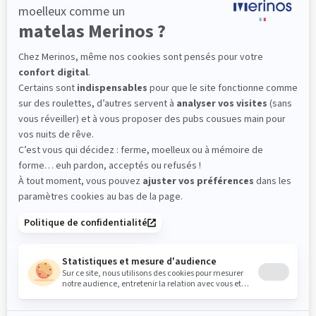
Sommier
PENCIL
Le plus : soutien morphologique
Grâce à ses 3 zones de confort, le sommier
Pencil vous assure tout son soutien. Avec les
épaules, le dos et le bassin qui reposent sur ses
lattes, vous évitez les douleurs au petit matin.
(10 avis)
501,00 €
Découvrir