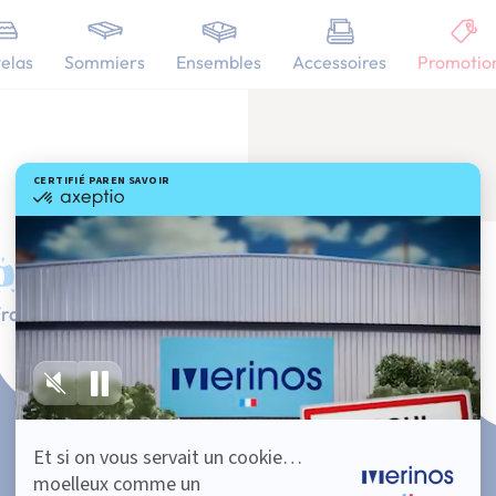
elas
Sommiers
Ensembles
Accessoires
Promotio
rançaise
Service client à votre écoute