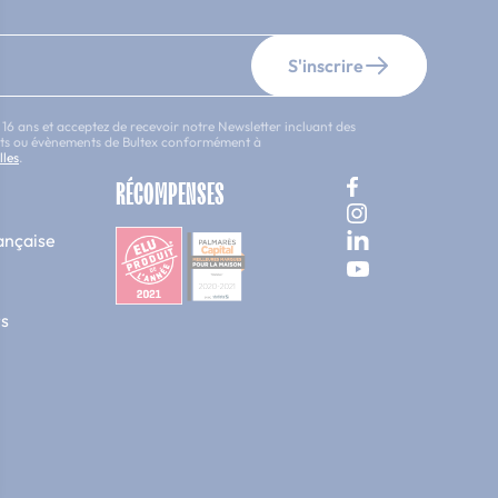
S'inscrire
 16 ans et acceptez de recevoir notre Newsletter incluant des
uits ou évènements de Bultex conformément à
lles
.
RÉCOMPENSES
ançaise
s