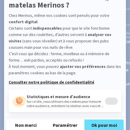
Entrez votre adresse email
En cochant cette case, vous confirmez avoir plus de
informations concernant les offres, services, prod
notre politique de protection des données personne
SUPPORT
A PROPOS
Contactez-nous
Fabrication fr
FAQ
Notre histoire
101 nuits d'essai
Blog
Paiement 3x ou 4x sans frais
Nos revendeur
Suivre ma commande
Avis vérifiés
Demande de retour
Faire une réclamation