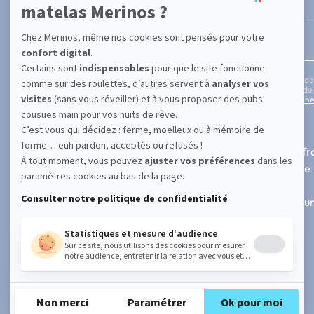
Entrez votre adresse email
En cochant cette case, vous confirmez avoir plus de
informations concernant les offres, services, prod
notre politique de protection des données personne
SUPPORT
A PROPOS
Contactez-nous
Fabrication fr
FAQ
Notre histoire
101 nuits d'essai
Blog
Paiement 3x ou 4x sans frais
Nos revendeur
Suivre ma commande
Avis vérifiés
Demande de retour
Faire une réclamation