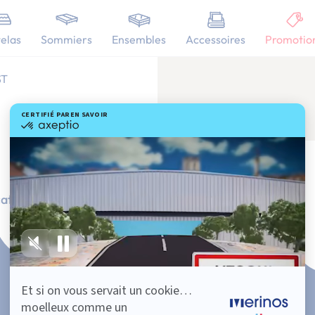
elas
Sommiers
Ensembles
Accessoires
Promotio
ST
ation Française
101 nuits d'essai*