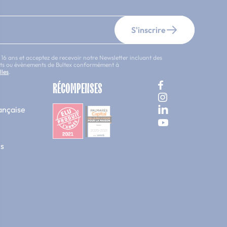
S'inscrire
 16 ans et acceptez de recevoir notre Newsletter incluant des
uits ou évènements de Bultex conformément à
lles
.
RÉCOMPENSES
ançaise
s