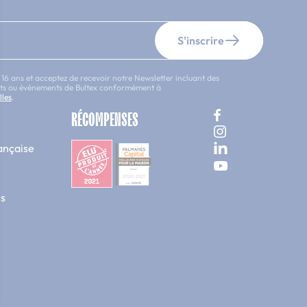
S'inscrire
 16 ans et acceptez de recevoir notre Newsletter incluant des
uits ou évènements de Bultex conformément à
lles
.
RÉCOMPENSES
ançaise
s