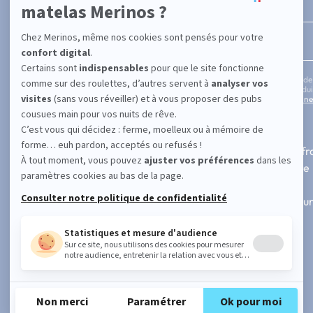
Entrez votre adresse email
En cochant cette case, vous confirmez avoir plus de
informations concernant les offres, services, prod
notre politique de protection des données personne
SUPPORT
A PROPOS
Contactez-nous
Fabrication fr
FAQ
Notre histoire
101 nuits d'essai
Blog
Paiement 3x ou 4x sans frais
Nos revendeur
Suivre ma commande
Avis vérifiés
Demande de retour
Faire une réclamation