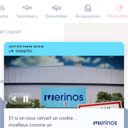
elas
Sommiers
Ensembles
Accessoires
Promotio
RT | NIORT
ation Française
101 nuits d'essai*