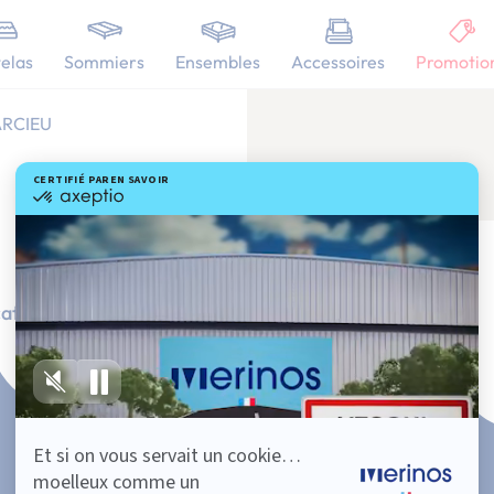
elas
Sommiers
Ensembles
Accessoires
Promotio
ARCIEU
ation Française
101 nuits d'essai*