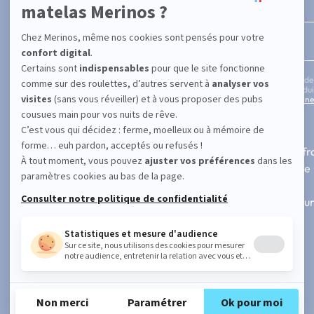
Entrez votre adresse email
En cochant cette case, vous confirmez avoir plus de
informations concernant les offres, services, prod
notre politique de protection des données personne
SUPPORT
A PROPOS
Contactez-nous
Fabrication fr
FAQ
Notre histoire
101 nuits d'essai
Blog
Paiement 3x ou 4x sans frais
Nos revendeur
Suivre ma commande
Avis vérifiés
Demande de retour
Faire une réclamation