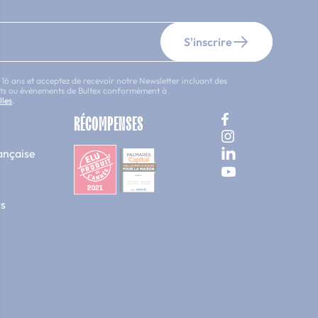
S'inscrire
 16 ans et acceptez de recevoir notre Newsletter incluant des
uits ou évènements de Bultex conformément à
lles
.
RÉCOMPENSES
ançaise
s