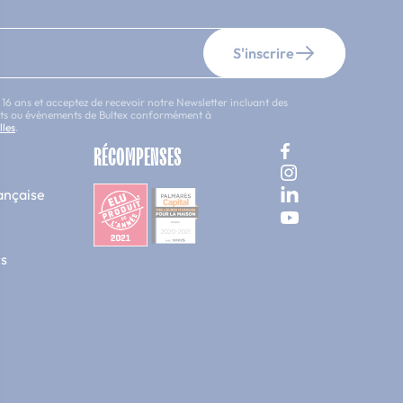
S'inscrire
 16 ans et acceptez de recevoir notre Newsletter incluant des
uits ou évènements de Bultex conformément à
lles
.
RÉCOMPENSES
ançaise
s