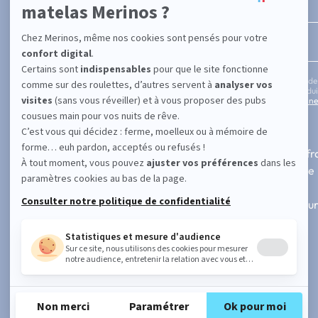
Entrez votre adresse email
En cochant cette case, vous confirmez avoir plus de
informations concernant les offres, services, prod
notre politique de protection des données personne
SUPPORT
A PROPOS
Contactez-nous
Fabrication fr
FAQ
Notre histoire
101 nuits d'essai
Blog
Paiement 3x ou 4x sans frais
Nos revendeur
Suivre ma commande
Avis vérifiés
Demande de retour
Faire une réclamation