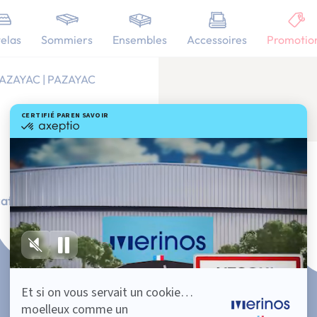
elas
Sommiers
Ensembles
Accessoires
Promotio
AZAYAC | PAZAYAC
ation Française
101 nuits d'essai*