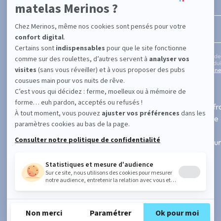
Entrez votre adresse email
En cochant cette case, vous confirmez avoir plus de
informations concernant les offres, services, prod
notre politique de protection des données personne
SUPPORT
A PROPOS
Contactez-nous
Fabrication fr
FAQ
Notre histoire
101 nuits d'essai
Blog
Paiement 3x ou 4x sans frais
Nos revendeur
Suivre ma commande
Avis vérifiés
Demande de retour
Faire une réclamation