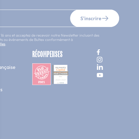
S'inscrire
 16 ans et acceptez de recevoir notre Newsletter incluant des
uits ou évènements de Bultex conformément à
lles
.
RÉCOMPENSES
ançaise
s