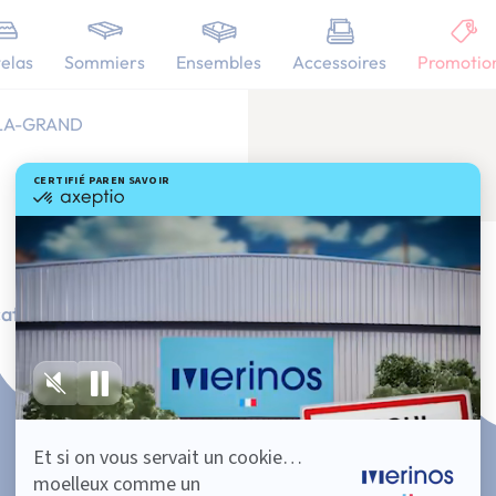
elas
Sommiers
Ensembles
Accessoires
Promotio
-LA-GRAND
ation Française
101 nuits d'essai*